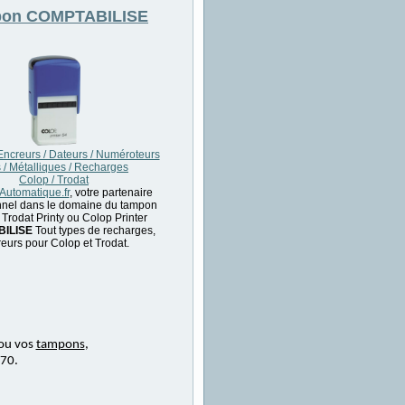
pon
COMPTABILISE
ncreurs / Dateurs / Numéroteurs
 / Métalliques / Recharges
Colop / Trodat
utomatique.fr
, votre partenaire
nnel dans le domaine du tampon
Trodat Printy ou Colop Printer
ILISE
Tout types de recharges,
eurs pour Colop et Trodat.
ou vos
tampons
,
 70.