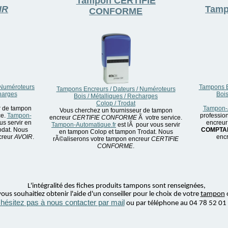
Tampon
CERTIFIE
IR
Tam
CONFORME
 Numéroteurs
Tampons E
Tampons Encreurs / Dateurs / Numéroteurs
charges
Bois
Bois / Métalliques / Recharges
Colop / Trodat
r de tampon
Tampon-A
Vous cherchez un fournisseur de tampon
ce.
Tampon-
professio
encreur
CERTIFIE CONFORME
Ã votre service.
us servir en
encreur 
Tampon-Automatique.fr
est lÃ pour vous servir
odat. Nous
COMPTAB
en tampon Colop et tampon Trodat. Nous
creur
AVOIR
.
encr
rÃ©aliserons votre tampon encreur
CERTIFIE
CONFORME
.
L'intégralité des fiches produits tampons sont renseignées,
ous souhaitiez obtenir l'aide d'un conseiller pour le choix de votre
tampon
'hésitez pas à nous contacter par mail
ou par téléphone au 04 78 52 01