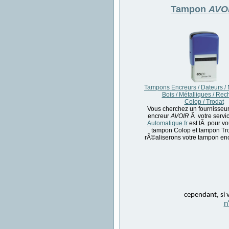
Tampon
AVO
Tampons Encreurs / Dateurs /
Bois / Métalliques / Re
Colop / Trodat
Vous cherchez un fournisseu
encreur
AVOIR
Ã votre servi
Automatique.fr
est lÃ pour vo
tampon Colop et tampon Tr
rÃ©aliserons votre tampon en
cependant, si v
n