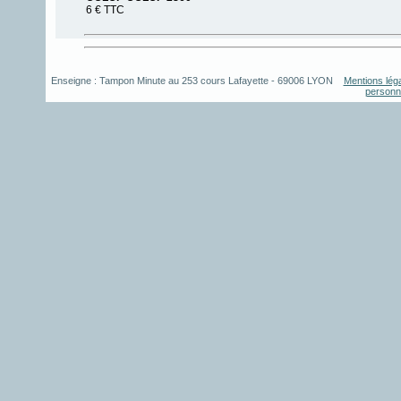
6 € TTC
Enseigne :
Tampon Minute
au
253 cours Lafayette
-
69006
LYON
Mentions lég
personn