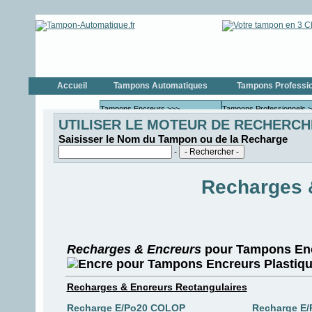
Accueil
Tampons Automatiques
Tampons Professi
Tampons Encreurs >>>
Tampons Professionnels 
UTILISER LE MOTEUR DE RECHERCH
Tampons Encreurs COLOP
Tampons Profe
Saisisser le Nom du Tampon ou de la Recharge
Tampons Encreurs
Tampons Profe
-
TRODAT
Tampons Dateurs >>>
Tampons Dateurs >>>
Recharges 
Tampons Dateurs COLOP
Tampons Date
Tampons Dateurs TRODAT
Tampons Date
Tampons Numéroteur >>>
Tampons Numéroteurs >>
Tampons Numéroteur
Tampons Numé
COLOP
Recharges & Encreurs
pour
Tampons En
Tampons Numéroteur
Tampons Numé
TRODAT
Tampons de Poche
Recharges & Encreurs Rectangulaires
Formules Commerciales
Recharge E/Po20 COLOP
Recharge E