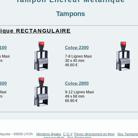
Tampons
tique RECTANGULAIRE
100
Colop 2300
s Maxi
7-8 Lignes Maxi
mm
30 x 45 mm
46.60
€
600
Colop 2800
Maxi
9-12 Lignes Maxi
mm
49 x 68 mm
66.80
€
fayette
-
69006
LYON
Mentions légales
C G V
Payez directement en ligne
Nos Tampon
personnalisés
Nos Partenaires