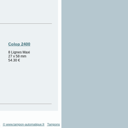
Colop 2400
8 Lignes Maxi
27 x 58 mm
54.30
€
s
© www.tampon-automatique.fr
Tampons