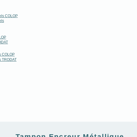
nels COLOP
els
LOP
ODAT
rs COLOP
rs TRODAT
Tampon Encreur Métallique