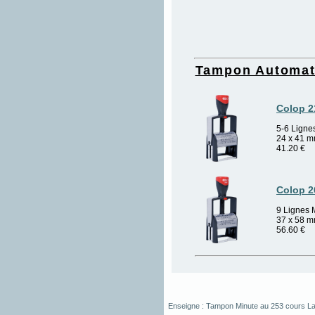
Tampon Automa
Colop 2
5-6 Ligne
24 x 41 
41.20
€
Colop 2
9 Lignes 
37 x 58 
56.60
€
Enseigne :
Tampon Minute
au
253 cours La