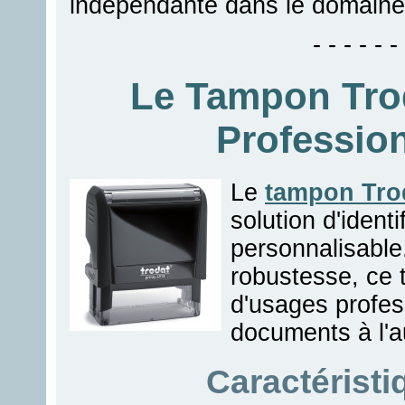
indépendante dans le domaine
- - - - - - 
Le Tampon Trod
Professio
Le
tampon Tro
solution d'identi
personnalisable.
robustesse, ce 
d'usages profess
documents à l'au
Caractérist