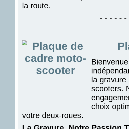
la route.
- - - - - - 
Pl
Bienvenue 
indépendan
la gravure
scooters. 
engagement
choix opti
votre deux-roues.
La Gravure, Notre Passion T