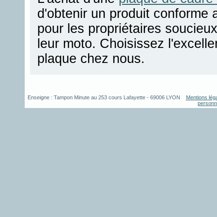
d'obtenir un produit conforme a
pour les propriétaires soucieux 
leur moto. Choisissez l'excelle
plaque chez nous.
Enseigne :
Tampon Minute
au
253 cours Lafayette
-
69006
LYON
Mentions lég
personn