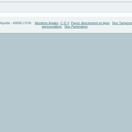
fayette
-
69006
LYON
Mentions légales
C G V
Payez directement en ligne
Nos Tampon
personnalisés
Nos Partenaires