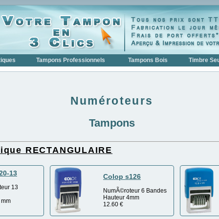
iques
Tampons Professionnels
Tampons Bois
Timbre Seu
Numéroteurs
Tampons
tique RECTANGULAIRE
20-13
Colop s126
eur 13
NumÃ©roteur 6 Bandes
Hauteur 4mm
4 mm
12.60
€