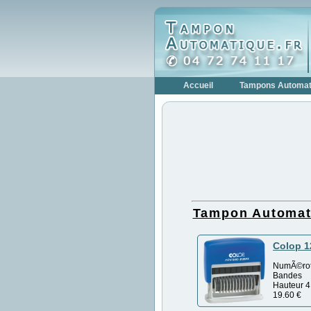
Accueil
Tampons Automat
Tampon Automa
Colop 1
NumÃ©rot
Bandes
Hauteur 
19.60
€