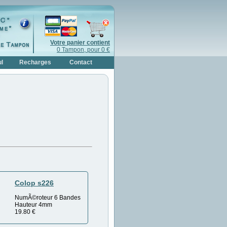
Votre panier contient
0 Tampon, pour 0 €
l
Recharges
Contact
Colop s226
NumÃ©roteur 6 Bandes
Hauteur 4mm
19.80
€