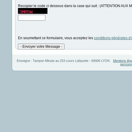
Recopier le code ci dessous dans la case qui suit : (ATTENTION 
En soumettant ce formulaire, vous acceptez les
conditions générales d'u
Enseigne :
Tampon Minute
au
253 cours Lafayette
-
69006
LYON
Mentions lég
personn