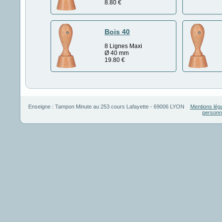
8.80
€
Bois 40
8 Lignes Maxi
Ø 40 mm
19.80
€
Enseigne :
Tampon Minute
au
253 cours Lafayette
-
69006
LYON
Mentions lég
personn