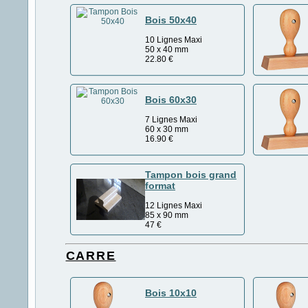
Bois 50x40
10 Lignes Maxi
50 x 40 mm
22.80
€
Bois 60x30
7 Lignes Maxi
60 x 30 mm
16.90
€
Tampon bois grand
format
12 Lignes Maxi
85 x 90 mm
47
€
CARRE
Bois 10x10