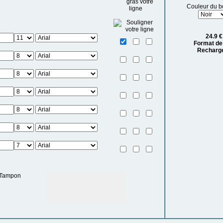
Couleur du boi
24.9
€
Format de
Recharg