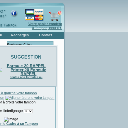
Votre panier contient
0 Tampon, pour 0 €
l
Recharges
Contact
Recharges Colop
Recharges Trodat
SUGGESTION
Bouteilles d'Encres
Formule 20 RAPPEL
Recharges pour Bois & Cristal
Toutes nos formules ici
r l'interlignage
r le Cadre à ce Tampon