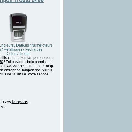
mpon
Trodat 5460
ncreurs / Dateurs / Numéroteurs
s / Métalliques / Recharges
Colop / Trodat
tilisation de son tampon encreur
60
! Faites votre choix parmis des
 de rÃ©fÃ©rences Trodat et Colop
n entreprise, tampon sociÃ©tÃ©.
lus de 20 ans Ã votre service.
ou vos
tampons
,
 70.