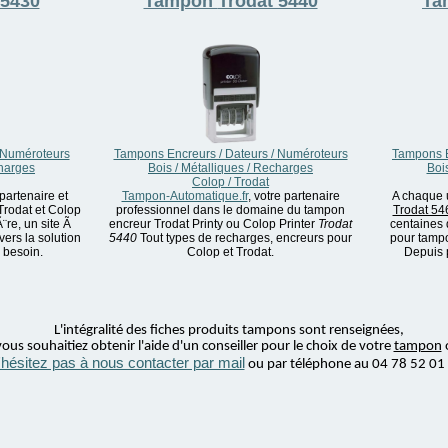
 5430
Tampon
Trodat 5440
Ta
 Numéroteurs
Tampons Encreurs / Dateurs / Numéroteurs
Tampons E
charges
Bois / Métalliques / Recharges
Boi
Colop / Trodat
 partenaire et
Tampon-Automatique.fr
, votre partenaire
A chaque u
Trodat et Colop
professionnel dans le domaine du tampon
Trodat 54
¨re, un site Ã
encreur Trodat Printy ou Colop Printer
Trodat
centaines
vers la solution
5440
Tout types de recharges, encreurs pour
pour tampo
 besoin.
Colop et Trodat.
Depuis p
L'intégralité des fiches produits tampons sont renseignées,
ous souhaitiez obtenir l'aide d'un conseiller pour le choix de votre
tampon
'hésitez pas à nous contacter par mail
ou par téléphone au 04 78 52 01