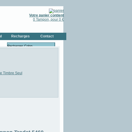
Votre panier contient
0 Tampon, pour 0 €
l
Recharges
Contact
Recharges Colop
Recharges Trodat
Bouteilles d'Encres
Recharges pour Bois & Cristal