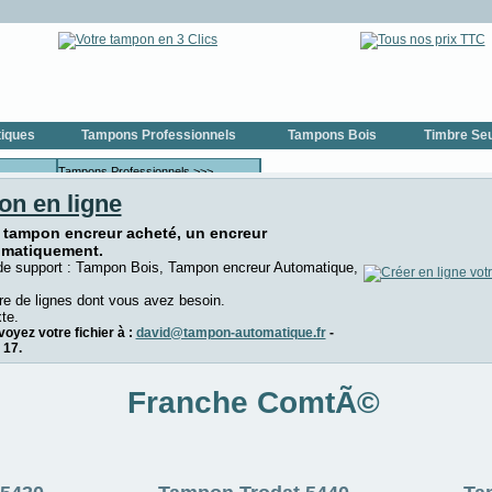
iques
Tampons Professionnels
Tampons Bois
Timbre Seu
Tampons Professionnels >>>
on en ligne
eurs COLOP
Tampons Professionnels COLOP
urs
Tampons Professionnels TRODAT
 tampon encreur acheté, un encreur
omatiquement.
Tampons Dateurs >>>
de support : Tampon Bois, Tampon encreur Automatique,
urs COLOP
Tampons Dateurs COLOP
e de lignes dont vous avez besoin.
rs TRODAT
Tampons Dateurs TRODAT
te.
oyez votre fichier à :
david@tampon-automatique.fr
-
>
Tampons Numéroteurs >>>
 17.
oteur
Tampons Numéroteurs COLOP
Franche ComtÃ©
oteur
Tampons Numéroteurs TRODAT