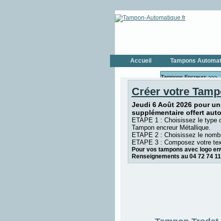
Accueil
Tampons Automat
Tampons Encreurs >>>
Créer votre Tamp
Tampons Encr
Tampons Encre
Jeudi 6 Août 2026 pour un
TRODAT
supplémentaire offert aut
Tampons Dateurs >>>
ETAPE 1 : Choisissez le type 
Tampon encreur Métallique.
Tampons Date
ETAPE 2 : Choisissez le nombr
Tampons Dateu
ETAPE 3 : Composez votre tex
Pour vos tampons avec logo env
Tampons Numéroteur >>
Renseignements au 04 72 74 11
Tampons Numér
COLOP
Tampons Numér
TRODAT
Tampons de Poche
Formules Commerciales