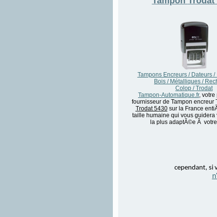
Tampon
Trodat
Tampons Encreurs / Dateurs /
Bois / Métalliques / Re
Colop / Trodat
Tampon-Automatique.fr
, votre
fournisseur de Tampon encreur 
Trodat 5430
sur la France entiÃ
taille humaine qui vous guidera 
la plus adaptÃ©e Ã votre
cependant, si v
n