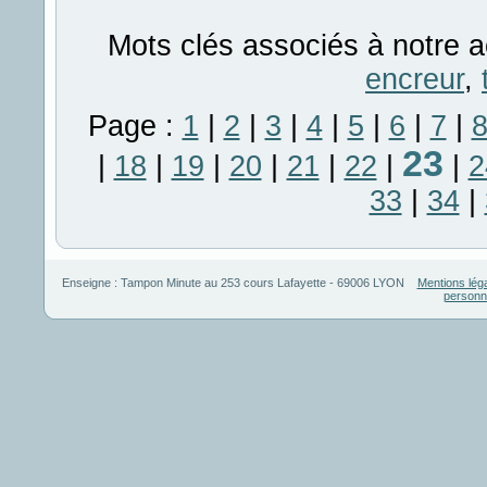
Mots clés associés à notre a
encreur
,
Page :
1
|
2
|
3
|
4
|
5
|
6
|
7
|
23
|
18
|
19
|
20
|
21
|
22
|
|
2
33
|
34
|
Enseigne :
Tampon Minute
au
253 cours Lafayette
-
69006
LYON
Mentions lég
personn