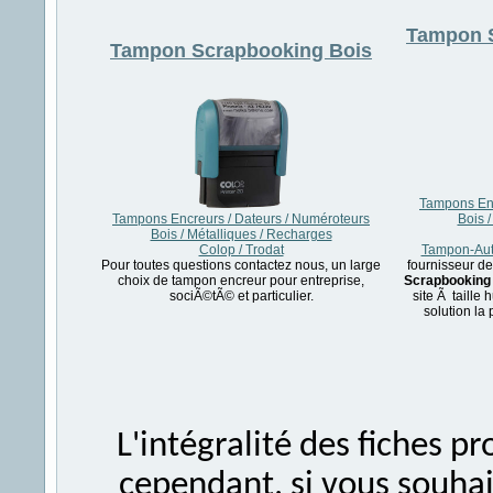
Tampon
Tampon
Scrapbooking Bois
Tampons Enc
Tampons Encreurs / Dateurs / Numéroteurs
Bois 
Bois / Métalliques / Recharges
Colop / Trodat
Tampon-Aut
Pour toutes questions contactez nous, un large
fournisseur d
choix de tampon encreur pour entreprise,
Scrapbooking
sociÃ©tÃ© et particulier.
site Ã taille
solution la
L'intégralité des fiches 
cependant, si vous souhait