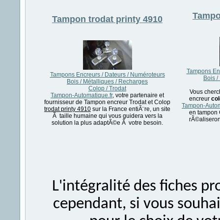
Tamp
Tampon
trodat printy 4910
Tampons Enc
Tampons Encreurs / Dateurs / Numéroteurs
Bois /
Bois / Métalliques / Recharges
Colop / Trodat
Vous cherc
Tampon-Automatique.fr
, votre partenaire et
encreur
col
fournisseur de Tampon encreur Trodat et Colop
Tampon-Autom
trodat printy 4910
sur la France entiÃ¨re, un site
en tampon 
Ã taille humaine qui vous guidera vers la
rÃ©alisero
solution la plus adaptÃ©e Ã votre besoin.
L'intégralité des fiches 
cependant, si vous souhait