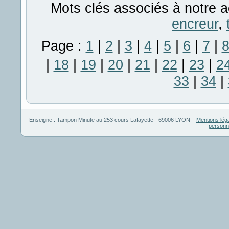
Mots clés associés à notre a
encreur
,
Page :
1
|
2
|
3
|
4
|
5
|
6
|
7
|
|
18
|
19
|
20
|
21
|
22
|
23
|
2
33
|
34
|
Enseigne :
Tampon Minute
au
253 cours Lafayette
-
69006
LYON
Mentions lég
personn