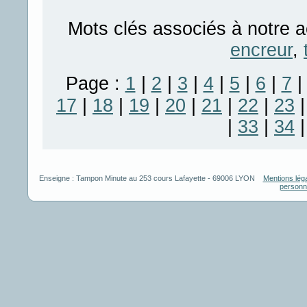
Mots clés associés à notre a
encreur
,
Page :
1
|
2
|
3
|
4
|
5
|
6
|
7
17
|
18
|
19
|
20
|
21
|
22
|
23
|
33
|
34
Enseigne :
Tampon Minute
au
253 cours Lafayette
-
69006
LYON
Mentions lég
personn