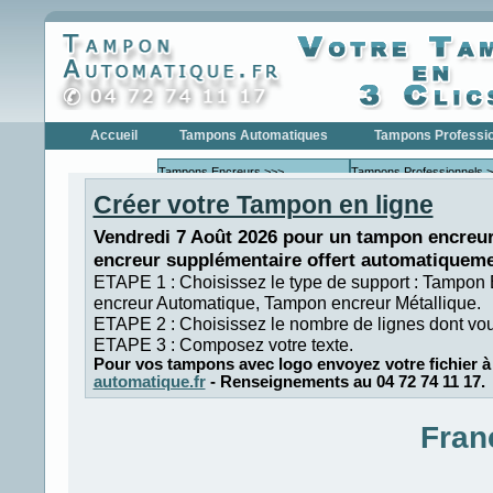
Accueil
Tampons Automatiques
Tampons Professi
Tampons Encreurs >>>
Tampons Professionnels 
Créer votre Tampon en ligne
Tampons Encreurs COLOP
Tampons Profe
Tampons Encreurs
Tampons Profe
Vendredi 7 Août 2026 pour un tampon encreur
TRODAT
encreur supplémentaire offert automatiqueme
Tampons Dateurs >>>
Tampons Dateurs >>>
ETAPE 1 : Choisissez le type de support : Tampon
Tampons Dateurs COLOP
Tampons Date
encreur Automatique, Tampon encreur Métallique.
Tampons Dateurs TRODAT
Tampons Date
ETAPE 2 : Choisissez le nombre de lignes dont vo
ETAPE 3 : Composez votre texte.
Tampons Numéroteur >>>
Tampons Numéroteurs >>
Pour vos tampons avec logo envoyez votre fichier à
Tampons Numéroteur
Tampons Numé
automatique.fr
- Renseignements au 04 72 74 11 17.
COLOP
Tampons Numéroteur
Tampons Numé
TRODAT
Fran
Tampons de Poche
Formules Commerciales