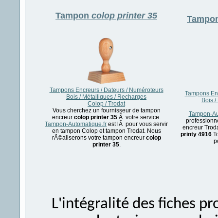
Tampon
colop printer 35
Tampo
Tampons Encreurs / Dateurs / Numéroteurs
Tampons Enc
Bois / Métalliques / Recharges
Bois /
Colop / Trodat
Vous cherchez un fournisseur de tampon
Tampon-Aut
encreur
colop printer 35
Ã votre service.
professionn
Tampon-Automatique.fr
est lÃ pour vous servir
encreur Troda
en tampon Colop et tampon Trodat. Nous
printy 4916
To
rÃ©aliserons votre tampon encreur
colop
p
printer 35
.
L'intégralité des fiches 