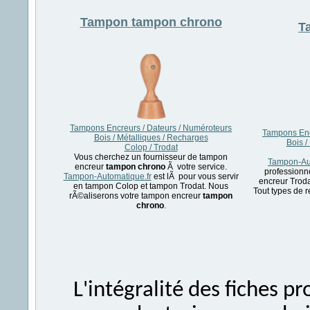
Tampon
tampon chrono
T
Tampons Encreurs / Dateurs / Numéroteurs
Tampons Enc
Bois / Métalliques / Recharges
Bois /
Colop / Trodat
Vous cherchez un fournisseur de tampon
Tampon-Aut
encreur
tampon chrono
Ã votre service.
professionn
Tampon-Automatique.fr
est lÃ pour vous servir
encreur Troda
en tampon Colop et tampon Trodat. Nous
Tout types de 
rÃ©aliserons votre tampon encreur
tampon
chrono
.
L'intégralité des fiches 