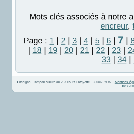
Mots clés associés à notre a
encreur
,
7
Page :
1
|
2
|
3
|
4
|
5
|
6
|
|
|
18
|
19
|
20
|
21
|
22
|
23
|
2
33
|
34
|
Enseigne :
Tampon Minute
au
253 cours Lafayette
-
69006
LYON
Mentions lég
personn