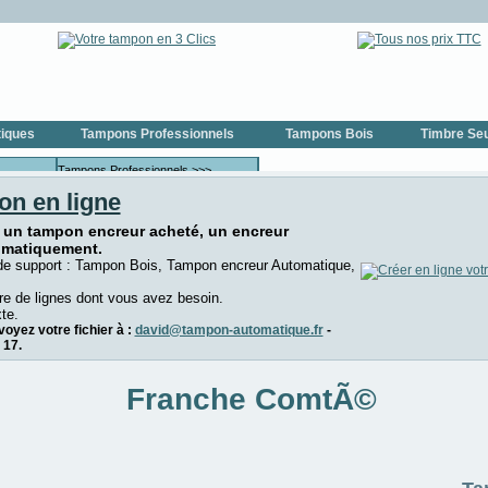
iques
Tampons Professionnels
Tampons Bois
Timbre Seu
Tampons Professionnels >>>
on en ligne
eurs COLOP
Tampons Professionnels COLOP
urs
Tampons Professionnels TRODAT
 un tampon encreur acheté, un encreur
omatiquement.
Tampons Dateurs >>>
de support : Tampon Bois, Tampon encreur Automatique,
urs COLOP
Tampons Dateurs COLOP
e de lignes dont vous avez besoin.
rs TRODAT
Tampons Dateurs TRODAT
te.
oyez votre fichier à :
david@tampon-automatique.fr
-
>
Tampons Numéroteurs >>>
 17.
oteur
Tampons Numéroteurs COLOP
Franche ComtÃ©
oteur
Tampons Numéroteurs TRODAT