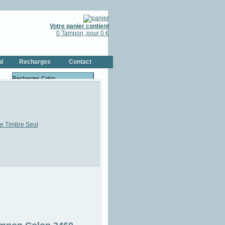
Votre panier contient
0 Tampon, pour 0 €
l
Recharges
Contact
Recharges Colop
Recharges Trodat
Bouteilles d'Encres
Recharges pour Bois & Cristal