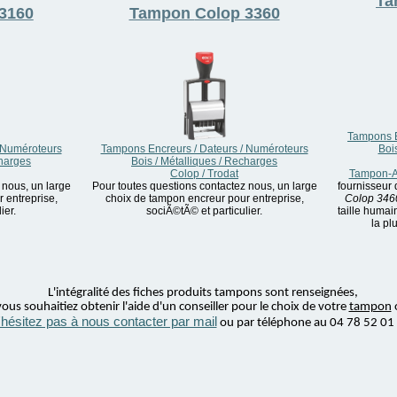
T
3160
Tampon
Colop 3360
Tampons E
 Numéroteurs
Tampons Encreurs / Dateurs / Numéroteurs
Boi
charges
Bois / Métalliques / Recharges
Colop / Trodat
Tampon-Au
 nous, un large
Pour toutes questions contactez nous, un large
fournisseur
 entreprise,
choix de tampon encreur pour entreprise,
Colop 346
ier.
sociÃ©tÃ© et particulier.
taille humai
la pl
L'intégralité des fiches produits tampons sont renseignées,
ous souhaitiez obtenir l'aide d'un conseiller pour le choix de votre
tampon
'hésitez pas à nous contacter par mail
ou par téléphone au 04 78 52 01