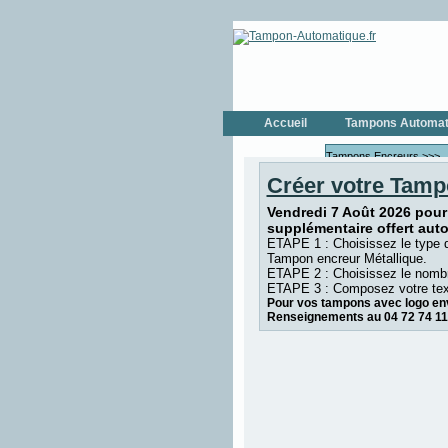
Accueil
Tampons Automat
Tampons Encreurs >>>
Créer votre Tamp
Tampons Encr
Tampons Encre
Vendredi 7 Août 2026 pour
TRODAT
supplémentaire offert aut
Tampons Dateurs >>>
ETAPE 1 : Choisissez le type 
Tampon encreur Métallique.
Tampons Date
ETAPE 2 : Choisissez le nombr
Tampons Dateu
ETAPE 3 : Composez votre tex
Pour vos tampons avec logo env
Tampons Numéroteur >>
Renseignements au 04 72 74 11
Tampons Numér
COLOP
Tampons Numér
TRODAT
Tampons de Poche
Formules Commerciales