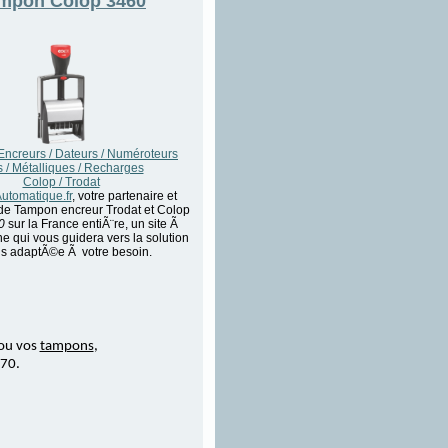
ampon
Colop 3460
ncreurs / Dateurs / Numéroteurs
s / Métalliques / Recharges
Colop / Trodat
tomatique.fr
, votre partenaire et
 de Tampon encreur Trodat et Colop
0
sur la France entiÃ¨re, un site Ã
ne qui vous guidera vers la solution
us adaptÃ©e Ã votre besoin.
ou vos
tampons
,
 70.