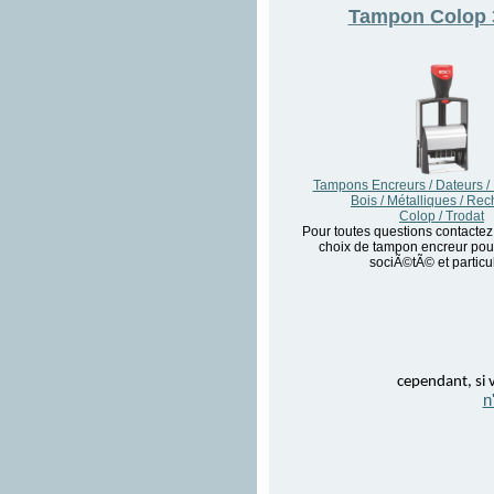
Tampon
Colop 
Tampons Encreurs / Dateurs /
Bois / Métalliques / Re
Colop / Trodat
Pour toutes questions contactez
choix de tampon encreur pour
sociÃ©tÃ© et particul
cependant, si v
n