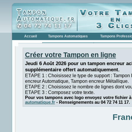
Accueil
Tampons Automatiques
Tampons Professi
Tampons Encreurs >>>
Tampons Professionnels 
Créer votre Tampon en ligne
Tampons Encreurs COLOP
Tampons Profe
Tampons Encreurs
Tampons Profe
Jeudi 6 Août 2026 pour un tampon encreur ac
TRODAT
supplémentaire offert automatiquement.
Tampons Dateurs >>>
Tampons Dateurs >>>
ETAPE 1 : Choisissez le type de support : Tampon
Tampons Dateurs COLOP
Tampons Date
encreur Automatique, Tampon encreur Métallique.
Tampons Dateurs TRODAT
Tampons Date
ETAPE 2 : Choisissez le nombre de lignes dont vo
ETAPE 3 : Composez votre texte.
Tampons Numéroteur >>>
Tampons Numéroteurs >>
Pour vos tampons avec logo envoyez votre fichier à
Tampons Numéroteur
Tampons Numé
automatique.fr
- Renseignements au 04 72 74 11 17.
COLOP
Tampons Numéroteur
Tampons Numé
TRODAT
Fran
Tampons de Poche
Formules Commerciales