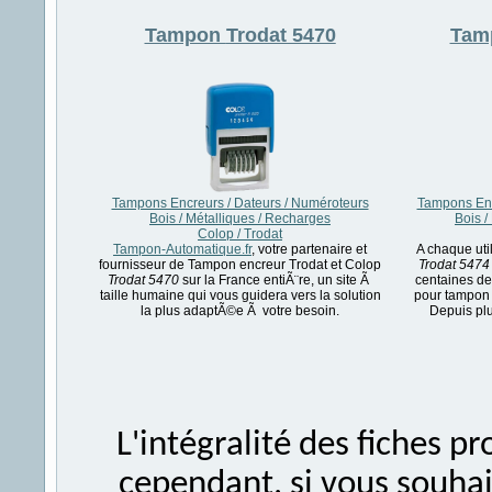
Tampon
Trodat 5470
Tam
Tampons Encreurs / Dateurs / Numéroteurs
Tampons Enc
Bois / Métalliques / Recharges
Bois /
Colop / Trodat
Tampon-Automatique.fr
, votre partenaire et
A chaque uti
fournisseur de Tampon encreur Trodat et Colop
Trodat 5474
Trodat 5470
sur la France entiÃ¨re, un site Ã
centaines de
taille humaine qui vous guidera vers la solution
pour tampon 
la plus adaptÃ©e Ã votre besoin.
Depuis plu
L'intégralité des fiches 
cependant, si vous souhait