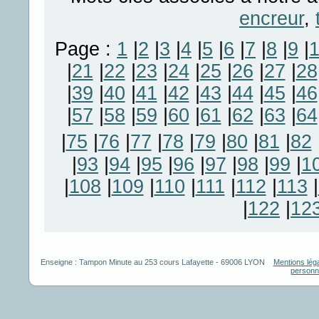
encreur
,
Page :
1
|
2
|
3
|
4
|
5
|
6
|
7
|
8
|
9
|
|
21
|
22
|
23
|
24
|
25
|
26
|
27
|
28
|
39
|
40
|
41
|
42
|
43
|
44
|
45
|
46
|
57
|
58
|
59
|
60
|
61
|
62
|
63
|
64
|
75
|
76
|
77
|
78
|
79
|
80
|
81
|
82
|
93
|
94
|
95
|
96
|
97
|
98
|
99
|
1
|
108
|
109
|
110
|
111
|
112
|
113
|
|
122
|
12
Enseigne :
Tampon Minute
au
253 cours Lafayette
-
69006
LYON
Mentions lég
personn