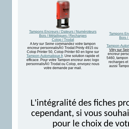
Tampons Encreurs / Dateurs / Numéroteurs
Tampons Enc
Bois / Métalliques / Recharges
Bois /
Colop / Trodat
A
Ivry sur Seine
commandez votre tampon
Tampon-Autom
encreur personnalisÃ© Trodat Printy 4915 ou
Vitry sur Sei
Colop Printer 50, Colop Printer 60 en ligne sur
encreur perso
Tampon-Automatique.fr
. Une solution rapide et
5460, tampon 
efficace. Pour votre Tampon encreur avec logo
recharges et
personnalisÃ© Trodat ou Colop, envoyez nous
aussi Tampo
votre demande par mail.
L'intégralité des fiches 
cependant, si vous souhait
pour le choix de vo