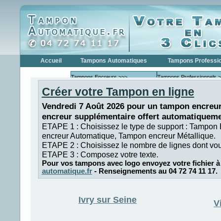
Accueil
Tampons Automatiques
Tampons Professi
Tampons Encreurs >>>
Tampons Professionnels 
Créer votre Tampon en ligne
Tampons Encreurs COLOP
Tampons Profe
Tampons Encreurs
Tampons Profe
Vendredi 7 Août 2026 pour un tampon encreur
TRODAT
encreur supplémentaire offert automatiqueme
Tampons Dateurs >>>
Tampons Dateurs >>>
ETAPE 1 : Choisissez le type de support : Tampon
Tampons Dateurs COLOP
Tampons Date
encreur Automatique, Tampon encreur Métallique.
Tampons Dateurs TRODAT
Tampons Date
ETAPE 2 : Choisissez le nombre de lignes dont vo
ETAPE 3 : Composez votre texte.
Tampons Numéroteur >>>
Tampons Numéroteurs >>
Pour vos tampons avec logo envoyez votre fichier à
Tampons Numéroteur
Tampons Numé
automatique.fr
- Renseignements au 04 72 74 11 17.
COLOP
Tampons Numéroteur
Tampons Numé
TRODAT
Tampons de Poche
Ivry sur Seine
V
Formules Commerciales