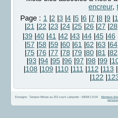
encreur
,
Page :
1
|
2
|
3
|
4
|
5
|
6
|
7
|
8
|
9
|
|
21
|
22
|
23
|
24
|
25
|
26
|
27
|
28
|
39
|
40
|
41
|
42
|
43
|
44
|
45
|
46
|
57
|
58
|
59
|
60
|
61
|
62
|
63
|
64
|
75
|
76
|
77
|
78
|
79
|
80
|
81
|
82
|
93
|
94
|
95
|
96
|
97
|
98
|
99
|
1
|
108
|
109
|
110
|
111
|
112
|
113
|
|
122
|
12
Enseigne :
Tampon Minute
au
253 cours Lafayette
-
69006
LYON
Mentions lég
personn