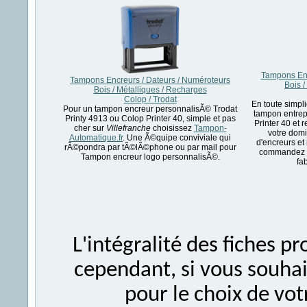
Tampons Enc
Tampons Encreurs / Dateurs / Numéroteurs
Bois /
Bois / Métalliques / Recharges
Colop / Trodat
En toute simpl
Pour un tampon encreur personnalisÃ© Trodat
tampon entrep
Printy 4913 ou Colop Printer 40, simple et pas
Printer 40 et 
cher sur
Villefranche
choisissez
Tampon-
votre domi
Automatique.fr
. Une Ã©quipe conviviale qui
d'encreurs et
rÃ©pondra par tÃ©lÃ©phone ou par mail pour
commandez le
Tampon encreur logo personnalisÃ©.
fa
L'intégralité des fiches 
cependant, si vous souhait
pour le choix de vo