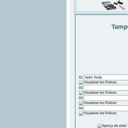
Tamp
01
02
03
04