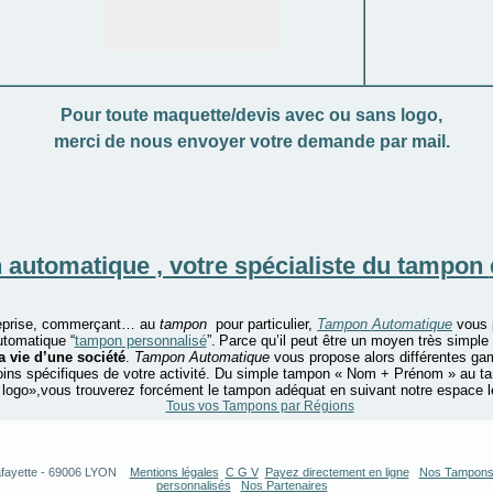
Pour toute maquette/devis avec ou sans logo,
merci de nous envoyer votre demande par mail.
 automatique
, votre spécialiste du tampon
reprise, commerçant… au
tampon
pour particulier,
Tampon Automatique
vous 
utomatique “
tampon personnalisé
”.
Parce qu’il peut être un moyen très simpl
a vie d’une société
.
Tampon Automatique
vous propose alors différentes 
ns spécifiques de votre activité. Du simple tampon « Nom + Prénom » au ta
 logo»,vous trouverez forcément le tampon adéquat en suivant notre espace l
Tous vos Tampons par Régions
fayette
-
69006
LYON
Mentions légales
C G V
Payez directement en ligne
Nos Tampon
personnalisés
Nos Partenaires