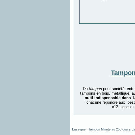
Tampon
Du
tampon
pour société, ent
tampons en bois, métallique, a
outil indispensable dans l
chacune répondre aux besoi
«12 Lignes +
Enseigne :
Tampon Minute
au
253 cours La