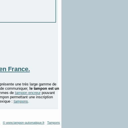
en France.
présente une très large gamme de
e de communiquer,
le tampon est un
gammes de
tampon encreur
pouvant
mpon permettant une inscription
exique :
tampons
.
s
© www.tampon-automatique.fr
Tampons