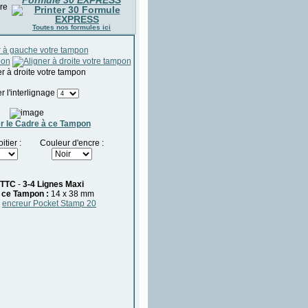
Toutes nos formules ici
r l'interlignage
r le Cadre à ce Tampon
tier :
Couleur d'encre :
TTC
-
3-4 Lignes Maxi
 ce Tampon :
14 x 38 mm
:
encreur Pocket Stamp 20