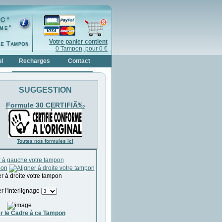
Votre panier contient
0 Tampon, pour 0 €
l
Recharges
Contact
Recharges Colop
SUGGESTION
Recharges Trodat
Bouteilles d'Encres
Formule 30 CERTIFIÃ‰
Recharges pour Bois & Cristal
Toutes nos formules ici
r l'interlignage
r le Cadre à ce Tampon