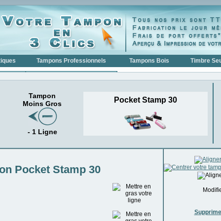
iques
Tampons Professionnels
Tampons Bois
Timbre Seu
Tampons Professionnels >>>
eurs COLOP
Tampons Professionnels COLOP
Tampon
Pocket Stamp 30
Moins Gros
urs
Tampons Professionnels TRODAT
Tampons Dateurs >>>
urs COLOP
Tampons Dateurs COLOP
- 1 Ligne
rs TRODAT
Tampons Dateurs TRODAT
>
Tampons Numéroteurs >>>
on Pocket Stamp 30
oteur
Tampons Numéroteurs COLOP
oteur
Tampons Numéroteurs TRODAT
Modifie
Supprime