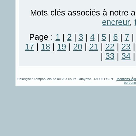
Mots clés associés à notre a
encreur
,
Page :
1
|
2
|
3
|
4
|
5
|
6
|
7
17
|
18
|
19
|
20
|
21
|
22
|
23
|
33
|
34
Enseigne :
Tampon Minute
au
253 cours Lafayette
-
69006
LYON
Mentions lég
personn