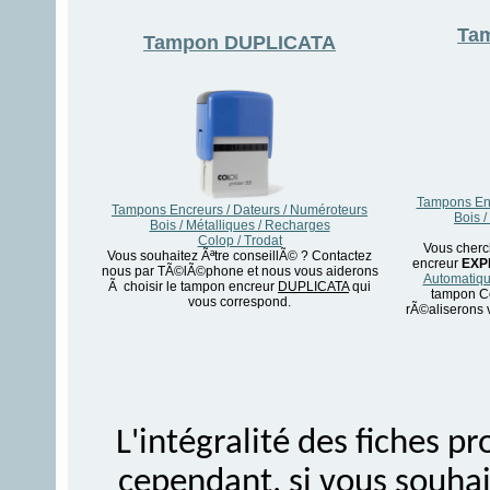
Ta
Tampon
DUPLICATA
Tampons Enc
Tampons Encreurs / Dateurs / Numéroteurs
Bois /
Bois / Métalliques / Recharges
Colop / Trodat
Vous cherc
Vous souhaitez Ãªtre conseillÃ© ? Contactez
encreur
EXP
nous par TÃ©lÃ©phone et nous vous aiderons
Automatiqu
Ã choisir le tampon encreur
DUPLICATA
qui
tampon Co
vous correspond.
rÃ©aliserons 
L'intégralité des fiches 
cependant, si vous souhait