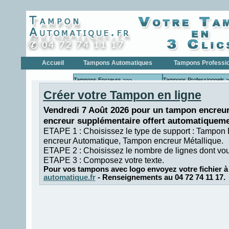
Accueil
Tampons Automatiques
Tampons Professi
Tampons Encreurs >>>
Tampons Professionnels 
Créer votre Tampon en ligne
Tampons Encreurs COLOP
Tampons Profe
Tampons Encreurs
Tampons Profe
Vendredi 7 Août 2026 pour un tampon encreur
TRODAT
encreur supplémentaire offert automatiqueme
Tampons Dateurs >>>
Tampons Dateurs >>>
ETAPE 1 : Choisissez le type de support : Tampon
Tampons Dateurs COLOP
Tampons Date
encreur Automatique, Tampon encreur Métallique.
Tampons Dateurs TRODAT
Tampons Date
ETAPE 2 : Choisissez le nombre de lignes dont vo
ETAPE 3 : Composez votre texte.
Tampons Numéroteur >>>
Tampons Numéroteurs >>
Pour vos tampons avec logo envoyez votre fichier à
Tampons Numéroteur
Tampons Numé
automatique.fr
- Renseignements au 04 72 74 11 17.
COLOP
Tampons Numéroteur
Tampons Numé
TRODAT
Tampons de Poche
Formules Commerciales