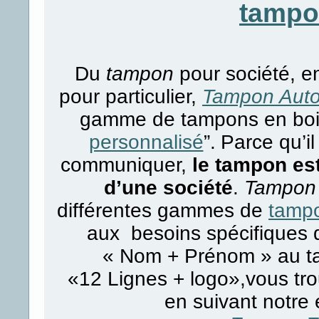
tamp
Du
tampon
pour société, 
pour particulier,
Tampon Auto
gamme de tampons en bois,
personnalisé
”.
Parce qu’i
communiquer,
le tampon est
d’une société
.
Tampon 
différentes gammes de
tamp
aux besoins spécifiques d
« Nom + Prénom » au ta
«12 Lignes + logo»,vous tr
en suivant notre