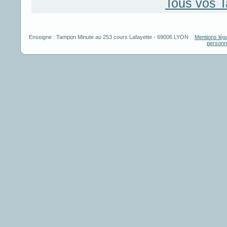
Tous vos 
Enseigne :
Tampon Minute
au
253 cours Lafayette
-
69006
LYON
Mentions lég
personn