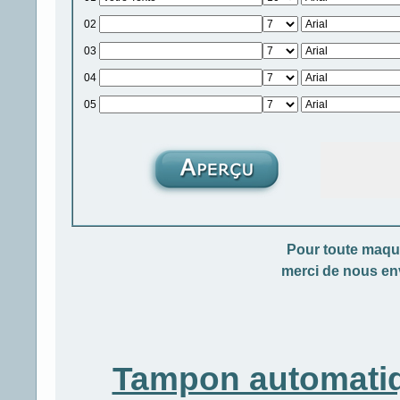
02
03
04
05
Pour toute maque
merci de nous en
Tampon automati